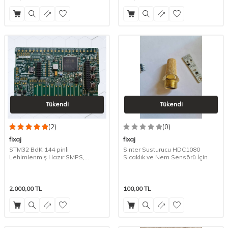
Tükendi
Tükendi
(2)
(0)
fixaj
fixaj
STM32 BdK 144 pinli
Sinter Susturucu HDC1080
Lehimlenmiş Hazır SMPS,
Sıcaklık ve Nem Sensörü İçin
Buzzer, 3 Buton, USB TYPE C
2.000,00
TL
100,00
TL