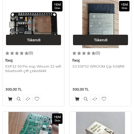
YENI
YENI
Ürün
Ürün
Tükendi
Tükendi
(0)
(0)
fixaj
fixaj
ESP32 30 Pin esp Wroom 32 wifi
S3 ESP32 WROOM Çip N16R8
bluetooth çift çekirdekli
300,00
TL
300,00
TL
YENI
Ürün