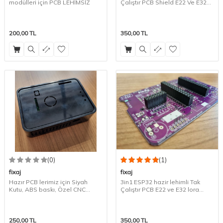
modülleri için PCB LEHİMSİZ
Çalıştır PCB Shield E22 Ve E32
Lora Modülleri Ile Uyumlu
200,00
TL
350,00
TL
(0)
(1)
fixaj
fixaj
Hazır PCB lerimiz için Siyah
3in1 ESP32 hazir lehimli Tak
Kutu, ABS baskı, Özel CNC
Çalıştır PCB E22 ve E32 lora
Kesim
modülleri ile uyumlu
250,00
TL
350,00
TL