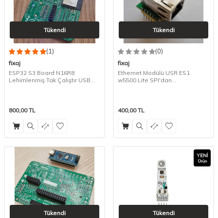
Tükendi
Tükendi
(1)
(0)
fixaj
fixaj
ESP32 S3 Board N16R8
Ethernet Modülü USR ES1
Lehimlenmiş Tak Çalıştır USB
w5500 Lite SPI'dan
TYPE C
Ethernet/TCP/IP Dönüştürücü
USR-ES1
800,00
TL
400,00
TL
YENI
Ürün
Tükendi
Tükendi