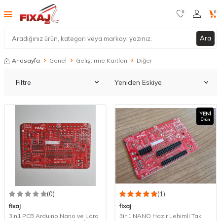
0
0
Ara
Anasayfa
Genel
Geliştirme Kartları
Diğer
Filtre
YENI
Ürün
(0)
(1)
fixaj
fixaj
3in1 PCB Arduino Nano ve Lora
3in1 NANO Hazir Lehimli Tak