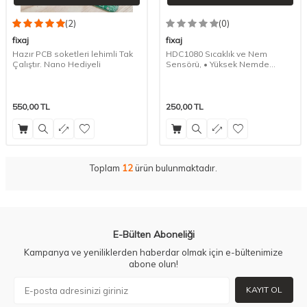
(2)
(0)
fixaj
fixaj
Hazır PCB soketleri lehimli Tak
HDC1080 Sıcaklık ve Nem
Çalıştır. Nano Hediyeli
Sensörü, • Yüksek Nemde
Mükemmel Doğruluk
550,00
TL
250,00
TL
Toplam
12
ürün bulunmaktadır.
E-Bülten Aboneliği
Kampanya ve yeniliklerden haberdar olmak için e-bültenimize
abone olun!
KAYIT OL