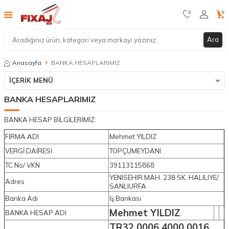
0
0
Ara
Anasayfa
BANKA HESAPLARIMIZ
İÇERIK MENÜ
BANKA HESAPLARIMIZ
BANKA HESAP BİLGİLERİMİZ:
FİRMA ADI
Mehmet YILDIZ
VERGİ DAİRESİ
TOPÇUMEYDANI
TC No/ VKN
39113115868
YENISEHIR MAH. 238 SK. HALILIYE/
Adres
SANLIURFA
Banka Adı
İş Bankası
Mehmet YILDIZ
BANKA HESAP ADI
TR32 0006 4000 0016