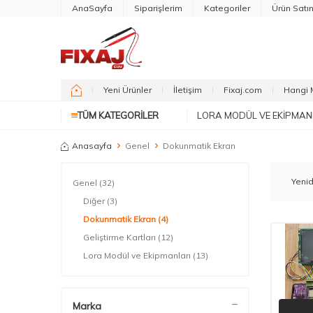
AnaSayfa
Siparişlerim
Kategoriler
Ürün Satı
Yeni Ürünler
İletişim
Fixaj.com
Hangi 
TÜM KATEGORILER
LORA MODÜL VE EKIPMAN
Anasayfa
Genel
Dokunmatik Ekran
Genel
(32)
Diğer
(3)
Dokunmatik Ekran
(4)
Geliştirme Kartları
(12)
Lora Modül ve Ekipmanları
(13)
Marka