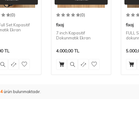
(0)
(0)
Full Set Kapasitif
fixaj
fixaj
atik Ekran
7 inch Kapasitif
FULL S
Dokunmatik Ekran
dokunm
00
TL
4.000,00
TL
5.000,
m
4
ürün bulunmaktadır.