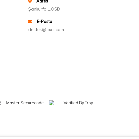
Adres
Şanlıurfa 1.OSB
E-Posta
destek@fixaj.com