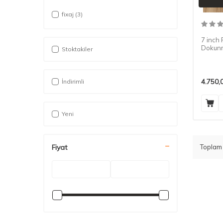
fixaj
(3)
7 inch 
Dokunm
Stoktakiler
4.750,
İndirimli
Yeni
Topla
Fiyat