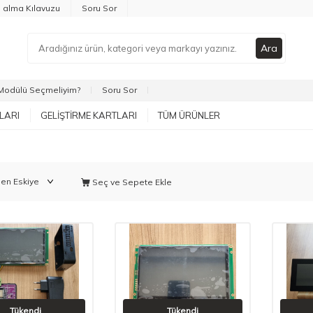
n alma Kılavuzu
Soru Sor
Ara
Modülü Seçmeliyim?
Soru Sor
LARI
GELIŞTIRME KARTLARI
TÜM ÜRÜNLER
Seç ve Sepete Ekle
Tükendi
Tükendi