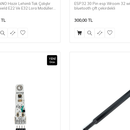
NO Hazir Lehimli Tak Çalıştır
ESP32 30 Pin esp Wroom 32 wi
ield E22 Ve E32 Lora Modülleri
bluetooth çift çekirdekli
mlu
TL
300,00
TL
YENI
Ürün