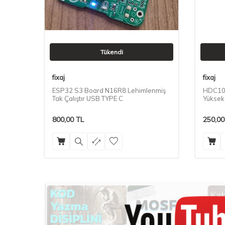
Tükendi
fixaj
fixaj
ESP32 S3 Board N16R8 Lehimlenmiş
HDC108
Tak Çalıştır USB TYPE C
Yüksek
800,00
TL
250,00