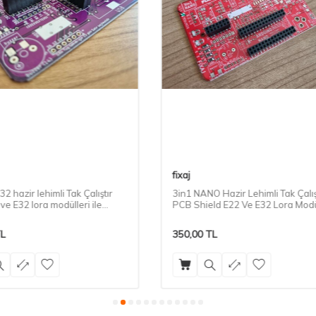
fixaj
NO Hazir Lehimli Tak Çalıştır
Hazır PCB lerimiz için Siyah Ku
ield E22 Ve E32 Lora Modülleri
baskı, Özel CNC Kesim
mlu
TL
250,00
TL