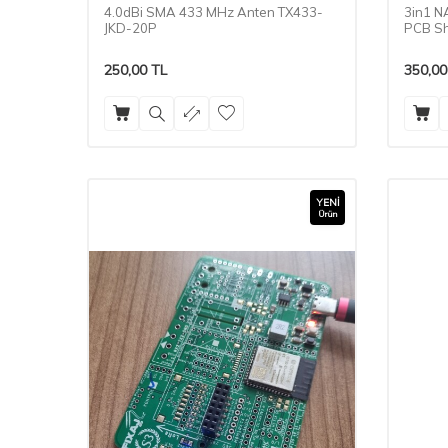
4.0dBi SMA 433 MHz Anten TX433-
3in1 NA
JKD-20P
PCB Sh
Ile Uyu
250,00
TL
350,00
YENI
Ürün