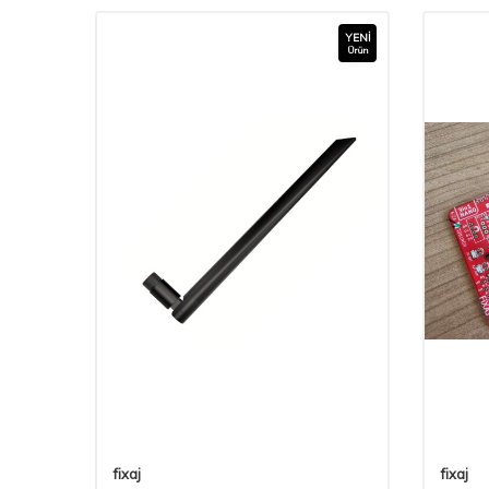
YENI
Ürün
fixaj
fixaj