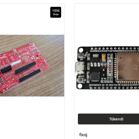
YENI
Ürün
Tükendi
fixaj