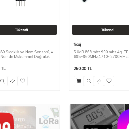
Tükendi
Tükendi
fixaj
0 Sıcaklık ve Nem Sensörü, •
5.0dB 868 mhz 900 mhz 4g LTE
 Nemde Mükemmel Doğruluk
698~960MHz,1710~2700MHz
anten
TL
250,00
TL