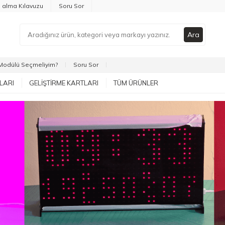
n alma Kılavuzu
Soru Sor
Ara
Modülü Seçmeliyim?
Soru Sor
LARI
GELIŞTIRME KARTLARI
TÜM ÜRÜNLER