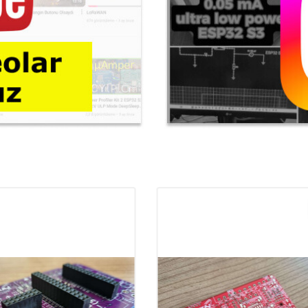
YENI
Ürün