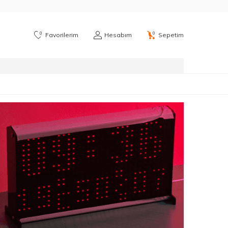
0
0
Favorilerim
Hesabım
Sepetim