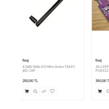
fixaj
fixaj
433-
3in1 ESP32 hazir lehimli Tak Çalıştır
3in1 NA
PCB E22 ve E32 lora modülleri ile
PCB Sh
uyumlu
Ile Uyu
350,00
TL
350,00