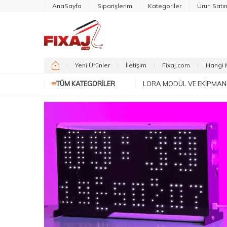
AnaSayfa
Siparişlerim
Kategoriler
Ürün Satı
Yeni Ürünler
İletişim
Fixaj.com
Hangi 
TÜM KATEGORILER
LORA MODÜL VE EKIPMAN