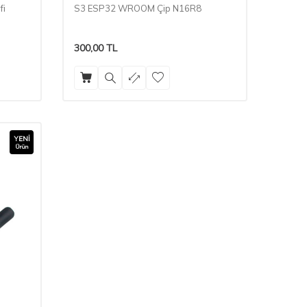
fi
S3 ESP32 WROOM Çip N16R8
300,00
TL
YENI
Ürün