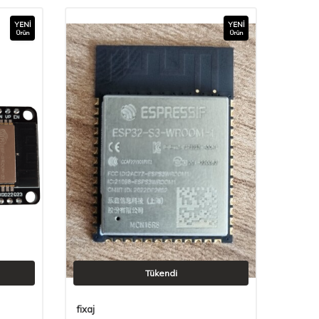
YENI
YENI
Ürün
Ürün
Tükendi
fixaj