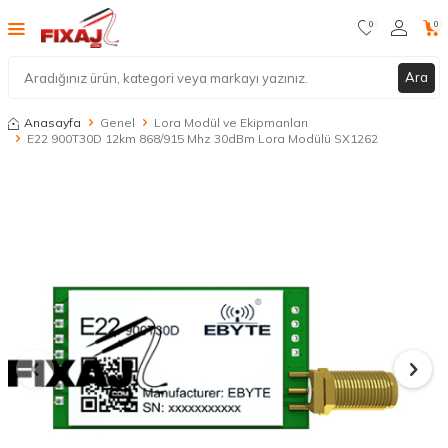
0
0
Ara
Anasayfa
Genel
Lora Modül ve Ekipmanları
E22 900T30D 12km 868/915 Mhz 30dBm Lora Modülü SX1262