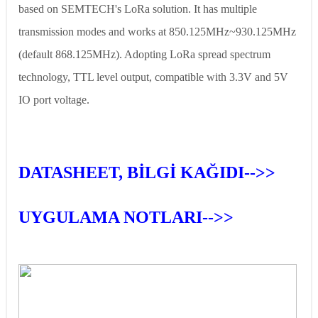
based on SEMTECH's LoRa solution. It has multiple
transmission modes and works at 850.125MHz~930.125MHz
(default 868.125MHz). Adopting LoRa spread spectrum
technology, TTL level output, compatible with 3.3V and 5V
IO port voltage.
DATASHEET, BİLGİ KAĞIDI-->>
UYGULAMA NOTLARI-->>