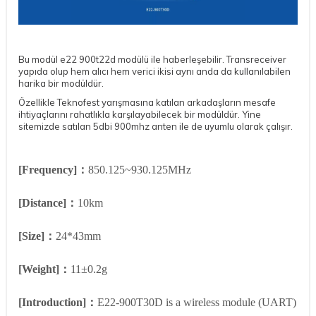
Bu modül e22 900t22d modülü ile haberleşebilir. Transreceiver
yapıda olup hem alıcı hem verici ikisi aynı anda da kullanılabilen
harika bir modüldür.
Özellikle Teknofest yarışmasına katılan arkadaşların mesafe
ihtiyaçlarını rahatlıkla karşılayabilecek bir modüldür. Yine
sitemizde satılan 5dbi 900mhz anten ile de uyumlu olarak çalışır.
[Frequency]：
850.125~930.125MHz
[Distance]：
10km
[Size]：
24*43mm
[Weight]：
11±0.2g
[Introduction]：
E22-900T30D is a wireless module (UART)