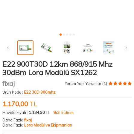
E22 900T30D 12km 868/915 Mhz
30dBm Lora Modülü SX1262
fixaj
Yorum Yap
Yorumlar (1)
Ürün Kodu :
E22 30D 900mhz
1.170,00
TL
Havale Fiyatı :
1.134,90
TL
%3
İndirim
Daha Fazla
fixaj
Daha Fazla
Lora Modül ve Ekipmanları