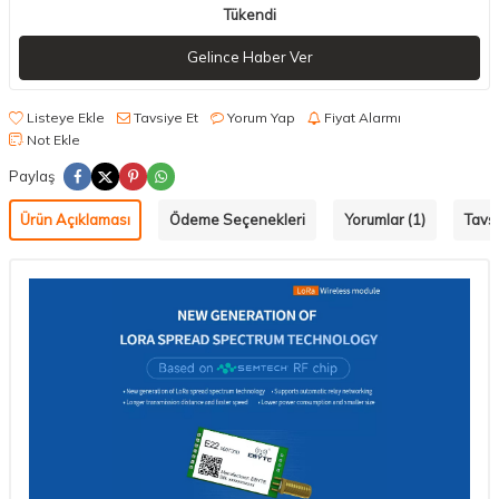
Tükendi
Gelince Haber Ver
Listeye Ekle
Tavsiye Et
Yorum Yap
Fiyat Alarmı
Not Ekle
Paylaş
Ürün Açıklaması
Ödeme Seçenekleri
Yorumlar (1)
Tavsi