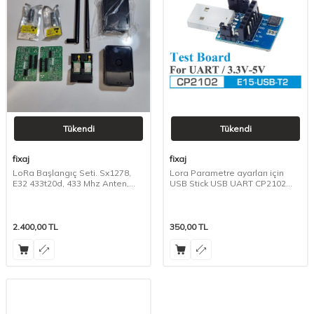
Tükendi
Tükendi
fixaj
fixaj
LoRa Başlangıç Seti. Sx1278,
Lora Parametre ayarları için
E32 433t20d, 433 Mhz Anten,
USB Stick USB UART CP2102
Arduino
E15-USB-T2
2.400,00
TL
350,00
TL