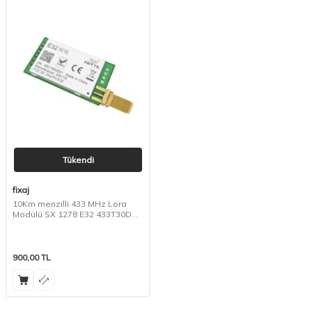
Tükendi
fixaj
10Km menzilli 433 MHz Lora
Modülü SX 1278 E32 433T30D
E32 TTL 1w
900,00
TL