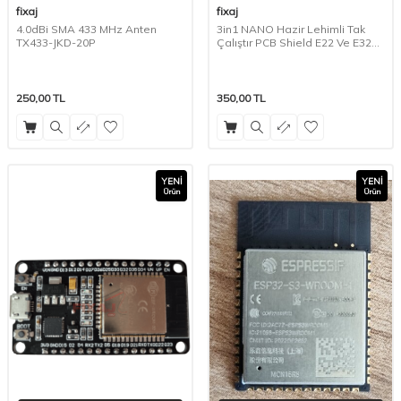
fixaj
fixaj
4.0dBi SMA 433 MHz Anten
3in1 NANO Hazir Lehimli Tak
TX433-JKD-20P
Çalıştır PCB Shield E22 Ve E32
Lora Modülleri Ile Uyumlu
250,00
TL
350,00
TL
YENI
YENI
Ürün
Ürün