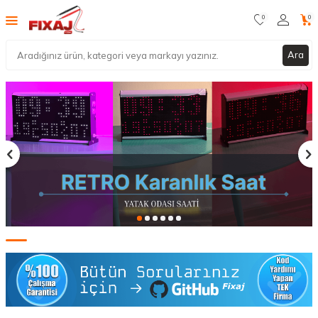
0
0
Ara