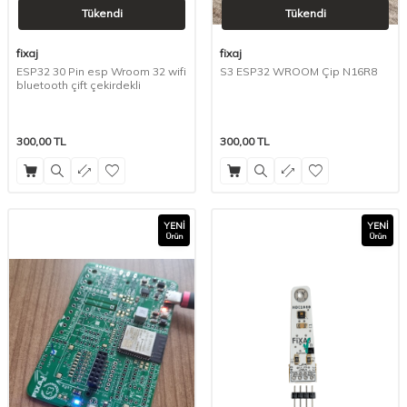
Tükendi
Tükendi
fixaj
fixaj
ESP32 30 Pin esp Wroom 32 wifi
S3 ESP32 WROOM Çip N16R8
bluetooth çift çekirdekli
300,00
TL
300,00
TL
YENI
YENI
Ürün
Ürün