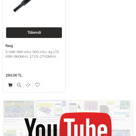
Tükendi
fixaj
5.0dB 868 mhz 900 mhz 4g LTE
698~960MHz,1710~2700MHz
SMA anten
250,00
TL