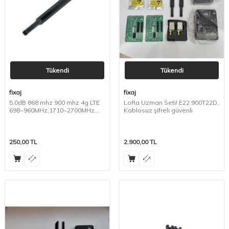
Tükendi
Tükendi
fixaj
fixaj
5.0dB 868 mhz 900 mhz 4g LTE
LoRa Uzman Seti! E22 900T22D,
698~960MHz,1710~2700MHz
Kablosuz şifreli güvenli
SMA anten
250,00
TL
2.900,00
TL