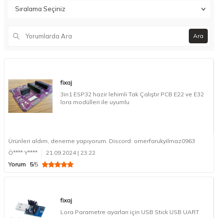
Ara
fixaj
3in1 ESP32 hazir lehimli Tak Çalıştır PCB E22 ve E32
lora modülleri ile uyumlu
Ürünleri aldım, deneme yapıyorum. Discord: omerfarukyilmaz0963
Ö**** Y****
21.09.2024 | 23:22
Yorum
5
/5
fixaj
Lora Parametre ayarları için USB Stick USB UART