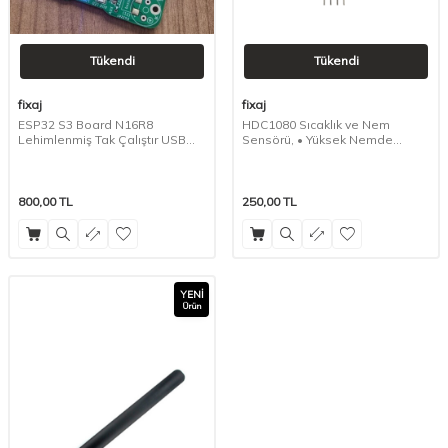
Tükendi
Tükendi
fixaj
fixaj
ESP32 S3 Board N16R8
HDC1080 Sıcaklık ve Nem
Lehimlenmiş Tak Çalıştır USB
Sensörü, • Yüksek Nemde
TYPE C
Mükemmel Doğruluk
800,00
TL
250,00
TL
YENI
Ürün