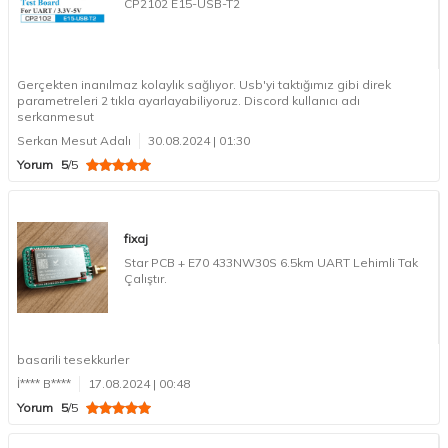
CP2102 E15-USB-T2
Gerçekten inanılmaz kolaylık sağlıyor. Usb'yi taktığımız gibi direk
parametreleri 2 tıkla ayarlayabiliyoruz. Discord kullanıcı adı
serkanmesut
Serkan Mesut Adalı
30.08.2024 | 01:30
Yorum
5
/5
fixaj
Star PCB + E70 433NW30S 6.5km UART Lehimli Tak
Çalıştır.
basarili tesekkurler
İ**** B****
17.08.2024 | 00:48
Yorum
5
/5