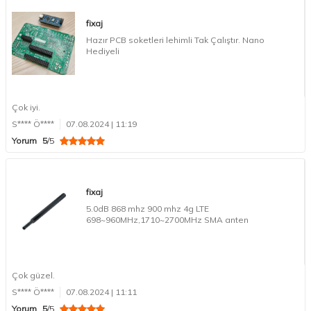
fixaj
Hazır PCB soketleri lehimli Tak Çalıştır. Nano
Hediyeli
Çok iyi.
S**** Ö****
07.08.2024 | 11:19
Yorum
5
/5
fixaj
5.0dB 868 mhz 900 mhz 4g LTE
698~960MHz,1710~2700MHz SMA anten
Çok güzel.
S**** Ö****
07.08.2024 | 11:11
Yorum
5
/5