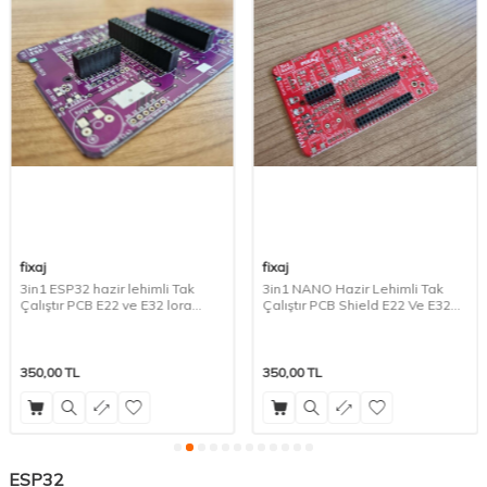
fixaj
fixaj
3in1 ESP32 hazir lehimli Tak
3in1 NANO Hazir Lehimli Tak
Çalıştır PCB E22 ve E32 lora
Çalıştır PCB Shield E22 Ve E32
modülleri ile uyumlu
Lora Modülleri Ile Uyumlu
350,00
TL
350,00
TL
ESP32