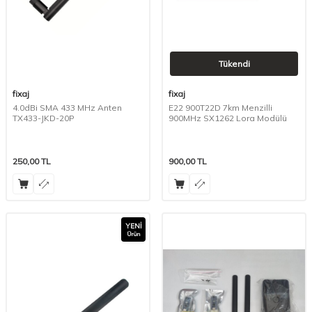
Tükendi
fixaj
fixaj
4.0dBi SMA 433 MHz Anten
E22 900T22D 7km Menzilli
TX433-JKD-20P
900MHz SX1262 Lora Modülü
250,00
TL
900,00
TL
YENI
Ürün