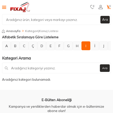
0
0
Ara
Anasayfa
Kategori(Konu) Listesi
Alfabetik Sıralamaya Göre Listeleme
A
B
C
Ç
D
E
F
G
H
I
İ
J
Kategori Arama
Ara
Aradığınız kategori bulunamadı.
E-Bülten Aboneliği
Kampanya ve yeniliklerden haberdar olmak için e-bültenimize
abone olun!